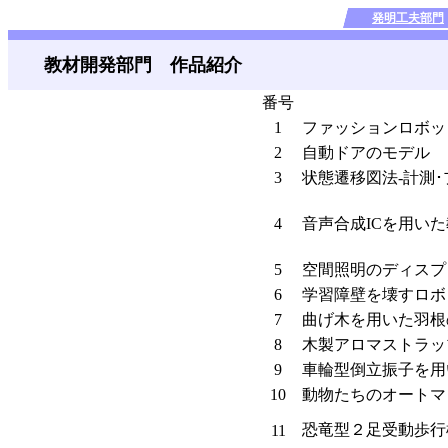
発明工夫部門
教材開発部門 作品紹介
番号
1
ファッションロボッ
2
自動ドアのモデル
3
状態遷移図法-計測
4
音声合成ICを用い
5
空間照明のディスプ
6
学習障壁を壊すロボ
7
曲げ木を用いた羽根
8
木製アロマストラッ
9
車輪型倒立振子を用
10
動物たちのオートマ
恐竜型２足受動歩行
11