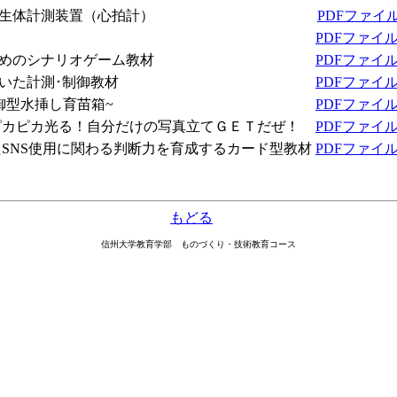
生体計測装置（心拍計）
PDFファイ
PDFファイ
めのシナリオゲーム教材
PDFファイ
いた計測･制御教材
PDFファイ
度制御型水挿し育苗箱~
PDFファイ
カピカ光る！自分だけの写真立てＧＥＴだぜ！
PDFファイ
SNS使用に関わる判断力を育成するカード型教材
PDFファイ
もどる
信州大学教育学部 ものづくり・技術教育コース