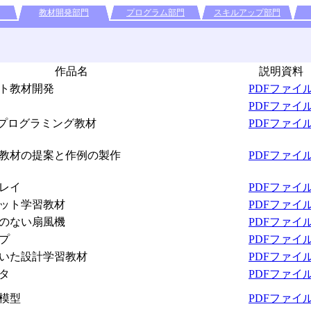
教材開発部門
プログラム部門
スキルアップ部門
作品名
説明資料
ト教材開発
PDFファイ
PDFファイ
･プログラミング教材
PDFファイ
た教材の提案と作例の製作
PDFファイ
レイ
PDFファイ
ット学習教材
PDFファイ
のない扇風機
PDFファイ
プ
PDFファイ
いた設計学習教材
PDFファイ
タ
PDFファイ
模型
PDFファイ