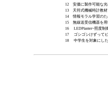
12
安価に製作可能な光
13
天符式機械時計教材
14
情報モラル学習のた
15
無線送受信機器を用
16
LEDPlanter~照
17
ゴシゴシけずってピ
18
中学生を対象にした