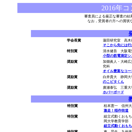
2016
審査員による厳正な審査の結
なお，受賞者の方への賞状
学会長賞
蓮田研究室 高木
そこから先には行
特別賞
清水健吾 大阪電
小型の筋電測定シ
奨励賞
加畑眞人・大崎広
究科
オイル豊富なコー
奨励賞
白井貴大 静岡大
のこピタくん
奨励賞
廣瀬泰弘 三重大
ホバーボード
特別賞
桂本憲一 信州大
激走！稲作街道
特別賞
組立式動くおもち
岡大学教育学部
組立式動くおもち
特別賞
東 晃生 九州産