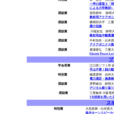
一坪の茶室３「球
による力学教材）
奨励賞
原田耕作 静岡
教材用アクアポニ
奨励賞
勝間田共平 三重
墨汁回路
奨励賞
川端友也 静岡
教材用血中酸素濃
奨励賞
中村加奈・白井貴
アクアポニクス教
奨励賞
廣瀬泰弘 三重大
Electric Powe
プ
学会長賞
江口研ソフト班 
手は不要！顔の動
特別賞
橋渡憲明 信州大
電力測定・換算教材
奨励賞
茅野峻治 静岡大
デジタル振り返り
奨励賞
三尾敏幸 大阪電
VR技術を用いた
ス
特別賞
大高裕輝・白井貴大
曲木ホーンスピーカ