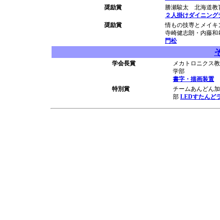
奨励賞
勝瀬駿太 北海道教
２人掛けダイニング
奨励賞
情もの技専とメイキ
寺崎健志朗・内藤和
門松
学会長賞
メカトロニクス教
学部
書字・描画装置
特別賞
チームあんどん加
部
LEDすたんど