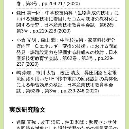
巻，第3号，pp.209-217 (2020)
鎌田 英一郎：中学校技術科「生物育成の技術」に
おける施肥技術に着目したコムギ栽培の教材化に
関する研究，日本産業技術教育学会誌，第62巻，
第3号，pp.219-228 (2020)
小倉 光明，森山 潤：中学校技術・家庭科技術分
野内容「C.エネルギー変換の技術」における問題
発見・課題設定力を評価する枠組みの検討，日本
産業技術教育学会誌，第62巻，第3号，pp.229-
237 (2020)
嶋 崇志，市川 太智，改正 清広：昇圧回路と定電
流回路を用いたLED懐中電灯の回路設計の具体化
による学習効果の検証，日本産業技術教育学会
誌，第62巻，第3号，pp.239-246 (2020)
実践研究論文
遠藤 直弥，改正 清広，仲田 和隆：照度センサ付
き回路を対象とした設計学習のための電気素子の