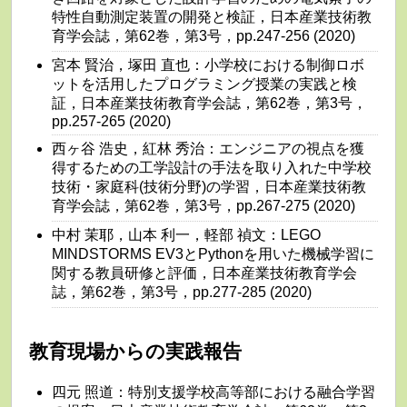
特性自動測定装置の開発と検証，日本産業技術教
育学会誌，第62巻，第3号，pp.247-256 (2020)
宮本 賢治，塚田 直也：小学校における制御ロボ
ットを活用したプログラミング授業の実践と検
証，日本産業技術教育学会誌，第62巻，第3号，
pp.257-265 (2020)
西ヶ谷 浩史，紅林 秀治：エンジニアの視点を獲
得するための工学設計の手法を取り入れた中学校
技術・家庭科(技術分野)の学習，日本産業技術教
育学会誌，第62巻，第3号，pp.267-275 (2020)
中村 茉耶，山本 利一，軽部 禎文：LEGO
MINDSTORMS EV3とPythonを用いた機械学習に
関する教員研修と評価，日本産業技術教育学会
誌，第62巻，第3号，pp.277-285 (2020)
教育現場からの実践報告
四元 照道：特別支援学校高等部における融合学習