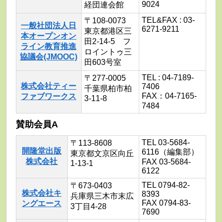
9024
経団連会館
TEL&FAX : 03-
〒108-0073
一般社団法人日
6271-9211
東京都港区三
本オープンオン
田2-14-5 フ
ライン教育推進
ロイントゥ三
協議会(JMOOC)
田603号室
TEL : 04-7189-
〒277-0005
株式会社ティー
7406
千葉県柏市柏
FAX：04-7165-
ファブワークス
3-11-8
7484
賛助会員A
TEL 03-5684-
〒113-8608
開隆堂出版
6116（編集部）
東京都文京区向丘
株式会社
FAX 03-5684-
1-13-1
6122
TEL 0794-82-
〒673-0403
株式会社キ
8393
兵庫県三木市末広
FAX 0794-83-
ングエース
3丁目4-28
7690