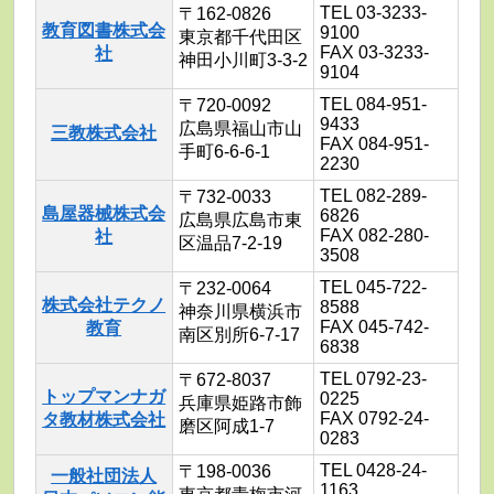
TEL 03-3233-
〒162-0826
教育図書株式会
9100
東京都千代田区
FAX 03-3233-
社
神田小川町3-3-2
9104
TEL 084-951-
〒720-0092
9433
広島県福山市山
三教株式会社
FAX 084-951-
手町6-6-6-1
2230
TEL 082-289-
〒732-0033
島屋器械株式会
6826
広島県広島市東
FAX 082-280-
社
区温品7-2-19
3508
TEL 045-722-
〒232-0064
株式会社テクノ
8588
神奈川県横浜市
FAX 045-742-
教育
南区別所6-7-17
6838
TEL 0792-23-
〒672-8037
トップマンナガ
0225
兵庫県姫路市飾
FAX 0792-24-
タ教材株式会社
磨区阿成1-7
0283
TEL 0428-24-
〒198-0036
一般社団法人
1163