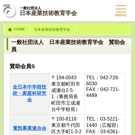
一般社団法人
日本産業技術教育学会
HOME
日本産業技術教育学会
一般社団法人 日本産業技術教育学会 賛助会
員
賛助会員S
〒194-0043
TEL：042-728-
6030
東京都町田市
全日本中学校技
FAX：042-721-
成瀬台2-5-
術・家庭科研究
4489
1（事務局長
会
町田市立成瀬
台中学校長）
〒100-8118
TEL：03-5221-
東京都千代田
1440（広報部）
電気事業連合会
区大手町1-3-2
FAX：03-6361-