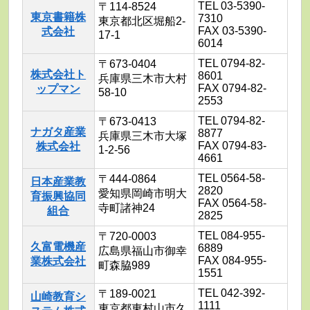
TEL 03-5390-
〒114-8524
東京書籍株
7310
東京都北区堀船2-
FAX 03-5390-
式会社
17-1
6014
TEL 0794-82-
〒673-0404
株式会社ト
8601
兵庫県三木市大村
FAX 0794-82-
ップマン
58-10
2553
TEL 0794-82-
〒673-0413
ナガタ産業
8877
兵庫県三木市大塚
FAX 0794-83-
株式会社
1-2-56
4661
TEL 0564-58-
〒444-0864
日本産業教
2820
愛知県岡崎市明大
育振興協同
FAX 0564-58-
寺町諸神24
組合
2825
TEL 084-955-
〒720-0003
久富電機産
6889
広島県福山市御幸
FAX 084-955-
業株式会社
町森脇989
1551
TEL 042-392-
〒189-0021
山崎教育シ
1111
東京都東村山市久