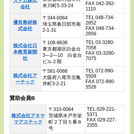
ステム株式
FAX 042-392-
米川町5-33-24
会社
1110
TEL 048-734-
〒344-0064
優良教材株
2852
埼玉県春日部市南
FAX 048-734-
式会社
2-1-31
2856
TEL 03-3280-
〒108-8638
株式会社日
7058
東京都港区白金台
本教育新聞
FAX 03-3280-
3―2―10 白金台
社
7075
ビル２階
TEL 072-990-
〒581-0066
株式会社ア
5509
大阪府八尾市北亀
FAX 072-990-
ーテック
井町3-2-21
5526
賛助会員B
TEL 029-221-
〒310-0064
5371
株式会社アキヤ
茨城県水戸市栄
FAX 029-227-
マアステック
町２丁目５番８
2355
号