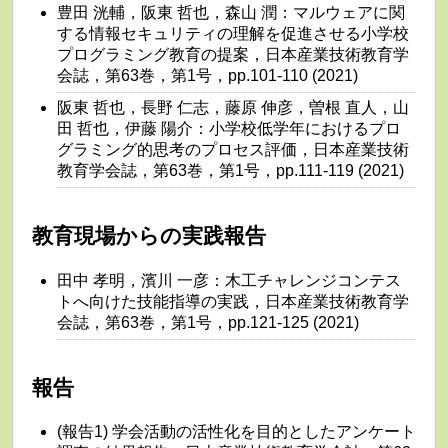
豊田 洸輔，阪東 哲也，森山 潤：マルウェアに関
する情報セキュリティの理解を促進させる小学校
プログラミング教育の提案，日本産業技術教育学
会誌，第63巻，第1号，pp.101-110 (2021)
阪東 哲也，長野 仁志，藤原 伸彦，曽根 直人，山
田 哲也，伊藤 陽介：小学校低学年におけるプロ
グラミング的思考のプロセス評価，日本産業技術
教育学会誌，第63巻，第1号，pp.111-119 (2021)
教育現場からの実践報告
田中 孝明，濱川 一彦：木工チャレンジコンテス
トへ向けた技能指導の実践，日本産業技術教育学
会誌，第63巻，第1号，pp.121-125 (2021)
報告
(報告1) 学会活動の活性化を目的としたアンケート