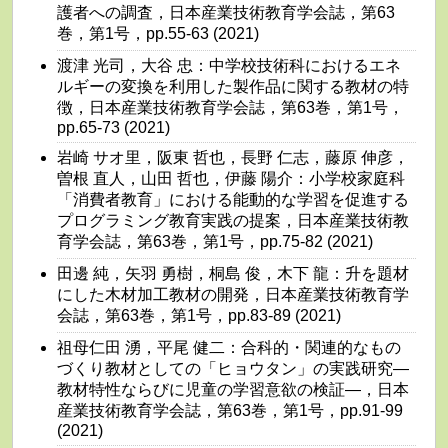
護者への調査，日本産業技術教育学会誌，第63
巻，第1号，pp.55-63 (2021)
渡津 光司，大谷 忠：中学校技術科におけるエネ
ルギーの変換を利用した製作品に関する教材の特
徴，日本産業技術教育学会誌，第63巻，第1号，
pp.65-73 (2021)
岩崎 サオ里，阪東 哲也，長野 仁志，藤原 伸彦，
曽根 直人，山田 哲也，伊藤 陽介：小学校家庭科
「消費者教育」における能動的な学習を促進する
プログラミング教育実践の提案，日本産業技術教
育学会誌，第63巻，第1号，pp.75-82 (2021)
田邊 純，矢羽 勇樹，桐島 俊，木下 龍：升を題材
にした木材加工教材の開発，日本産業技術教育学
会誌，第63巻，第1号，pp.83-89 (2021)
祖母仁田 湧，平尾 健二：合科的・関連的なもの
づくり教材としての「ヒョウタン」の実践研究―
教材特性ならびに児童の学習意欲の検証―，日本
産業技術教育学会誌，第63巻，第1号，pp.91-99
(2021)