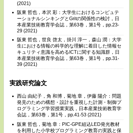
(2021)
阪東 哲也，本沢 彩：大学生におけるコンピュテ
ーショナルシンキングとGritの関係性の検討，日
本産業技術教育学会誌，第63巻，第1号，pp.23-
29 (2021)
阪東 哲也，世良 啓太，掛川 淳一，森山 潤：大学
生における情報の科学的な理解に着目した情報セ
キュリティ意識を高めるICTに関する知識群，日
本産業技術教育学会誌，第63巻，第1号，pp.31-
39 (2021)
実践研究論文
西山 由紀子，角 和博，菊地 章，伊藤 陽介：問題
発見のための構想・設計を重視した計測・制御プ
ログラミング学習授業実践，日本産業技術教育学
会誌，第63巻，第1号，pp.41-53 (2021)
阪東 哲也，菊地 章：PIC-GPE組込LED発光教材
を利用した小学校プログラミング教育の実践と保