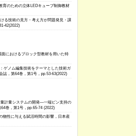
教育のための立体LEDキューブ制御教材
おける技術の見方・考え方が問題発見・課
2(2022)
場面におけるブロック型教材を用いた特
耕史：ゲノム編集技術をテーマとした技術ガ
4巻，第1号，pp.53-63(2022)
質量計量システムの開発―一端ピン支持の
号，pp.65-74 (2022)
炭の物性に与える賦活時間の影響，日本産