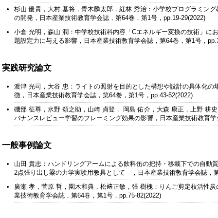
杉山 優貴，大村 基将，青木麟太郎，紅林 秀治：小学校プログラミング
の開発，日本産業技術教育学会誌，第64巻，第1号，pp.19-29(2022)
小倉 光明，森山 潤：中学校技術科内容「Cエネルギー変換の技術」に
題設定力に与える影響，日本産業技術教育学会誌，第64巻，第1号，pp.31-4
実践研究論文
渡津 光司，大谷 忠：ライトの照射を目的とした構想や設計の具体化の
徴，日本産業技術教育学会誌，第64巻，第1号，pp.43-52(2022)
磯部 征尊，水野 頌之助，山崎 貞登， 岡島 佑介，大森 康正，上野 
バナンスレビュー学習のフレーミング効果の影響，日本産業技術教育学会誌，第6
一般事例論文
山田 貴志：ハンドリングアームによる飲料缶の把持・移載下での自動
2点張り出し梁の力学実験用教具として―，日本産業技術教育学会誌，第64巻，第1
廣瀬 孝，菅原 哲，園木和典，松﨑正敏，張 樹槐：りんご剪定枝活性
業技術教育学会誌，第64巻，第1号，pp.75-82(2022)