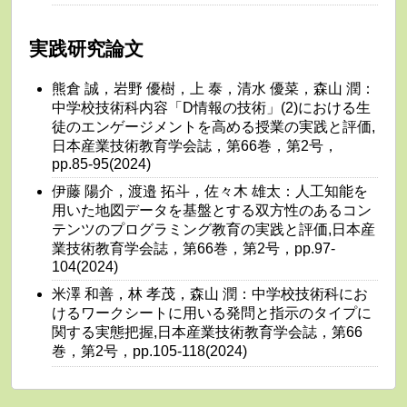
実践研究論文
熊倉 誠，岩野 優樹，上 泰，清水 優菜，森山 潤：
中学校技術科内容「D情報の技術」(2)における生
徒のエンゲージメントを高める授業の実践と評価,
日本産業技術教育学会誌，第66巻，第2号，
pp.85-95(2024)
伊藤 陽介，渡邉 拓斗，佐々木 雄太：人工知能を
用いた地図データを基盤とする双方性のあるコン
テンツのプログラミング教育の実践と評価,日本産
業技術教育学会誌，第66巻，第2号，pp.97-
104(2024)
米澤 和善，林 孝茂，森山 潤：中学校技術科にお
けるワークシートに用いる発問と指示のタイプに
関する実態把握,日本産業技術教育学会誌，第66
巻，第2号，pp.105-118(2024)