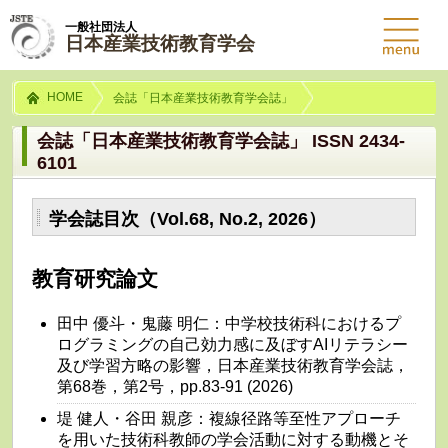
一般社団法人
日本産業技術教育学会
HOME
会誌「日本産業技術教育学会誌」
会誌「日本産業技術教育学会誌」 ISSN 2434-
6101
学会誌目次（Vol.68, No.2, 2026）
教育研究論文
田中 優斗・鬼藤 明仁：中学校技術科におけるプ
ログラミングの自己効力感に及ぼすAIリテラシー
及び学習方略の影響，日本産業技術教育学会誌，
第68巻，第2号，pp.83-91 (2026)
堤 健人・谷田 親彦：複線径路等至性アプローチ
を用いた技術科教師の学会活動に対する動機とそ