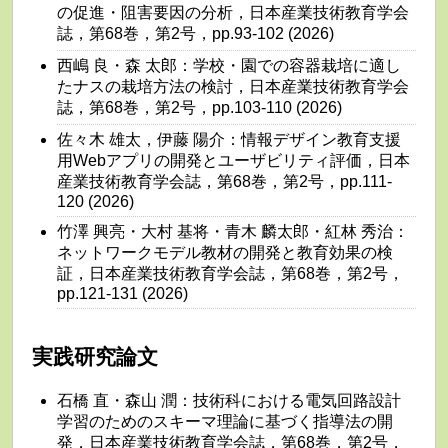
の促進・阻害要因の分析，日本産業技術教育学会
誌，第68巻，第2号，pp.93-102 (2026)
西嶋 良・森 太郎：学校・園での容器栽培に適し
たナスの栽培方法の検討，日本産業技術教育学会
誌，第68巻，第2号，pp.103-110 (2026)
佐々木 雄太，伊藤 陽介：情報デザイン教育支援
用Webアプリの開発とユーザビリティ評価，日本
産業技術教育学会誌，第68巻，第2号，pp.111-
120 (2026)
竹澤 興亮・大村 基将・青木 麟太郎・紅林 秀治：
ネットワークモデル教材の開発と教育効果の検
証，日本産業技術教育学会誌，第68巻，第2号，
pp.121-131 (2026)
実践研究論文
石橋 直・森山 潤：技術科における電気回路設計
学習のためのスキーマ理論に基づく指導法の開
発，日本産業技術教育学会誌，第68巻，第2号，